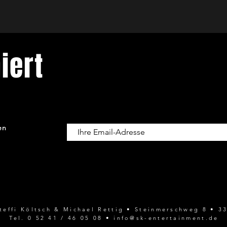
iert
en
Steffi Költsch & Michael Rettig • Steinmerschweg 8 •
Tel. 0 52 41 / 46 05 08 •
info@sk-entertainment.de