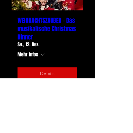
WEIHNACHTSZAUBER - Das
musikalische Christmas
Dinner
Sa., 12. Dez.
Mehr Infos
Details
Immer informiert
Sein Sie immer über unsere Aktivitäten
informiert und bestellen Sie unseren
Newsletter!