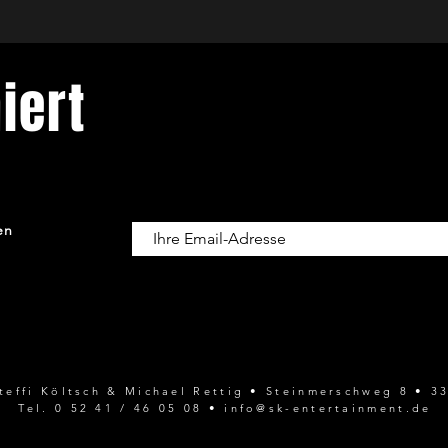
0 52 41 / 46 05 08
0 52 94 / 538 (direkt im Steinhorster Krug - Delbrück)
konzert@sk-entertainment.de
iert
VVK: 27,00 €
AK: 30,00 €
WICHTIGER HINWEIS:
t vom 09.09.23 bis 25.09.203 können Tickets bei SKE nur per Email bestel
(Betriebsferien)
en
Steffi Költsch & Michael Rettig • Steinmerschweg 8 •
Tel. 0 52 41 / 46 05 08 •
info@sk-entertainment.de