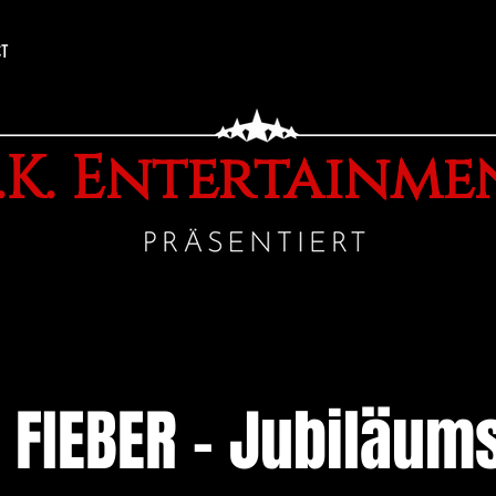
CT
.K. Entertainme
 FIEBER - Jubiläum