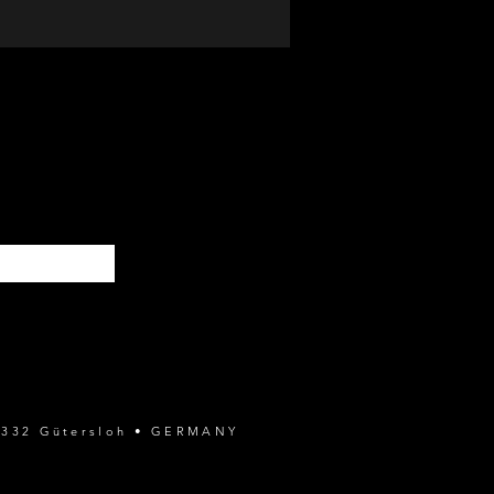
lt werden.
SENDEN
 33332 Gütersloh • GERMANY