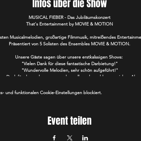
Infos über die Show
MUSICAL FIEBER - Das Jubiläumskonzert
That's Entertainment by MOVIE & MOTION
önsten Musicalmelodien, großartige Filmmusik, mitreißendes Entertai
Präsentiert von 5 Solisten des Ensembles MOVIE & MOTION.
Unsere Gäste sagen über unsere erstkalssigen Shows:
"Vielen Dank für diese fantastische Darbietung!"
"Wundervolle Melodien, sehr schön aufgeführt!"
len Dank für den gelungenen und vor allem abwechlsungsreichen Abe
"Mit meinen 86 Jahren war der Abend ein Highlight in meinem Leben!"
"Es war ein fantastischer Abend!"
- und funktionalen Cookie-Einstellungen blockiert.
ares Ensemble, das uns diesen Abend auf eine liebenswerte Art verza
habt unfassbares Können und eine richtig tolle Show auf die Beine geste
die vor dem Konzert noch essen möchten, ist der Saal bereits ab 18 Uh
Event teilen
Während des Konzertes kann kein Essen bestellt werden.
Tickets sind erhältlich unter: