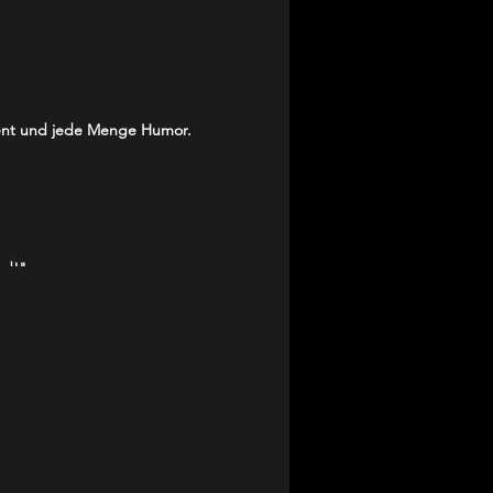
nment und jede Menge Humor.
nd!"
ubert hat!"
llt!"
r geöffnet.